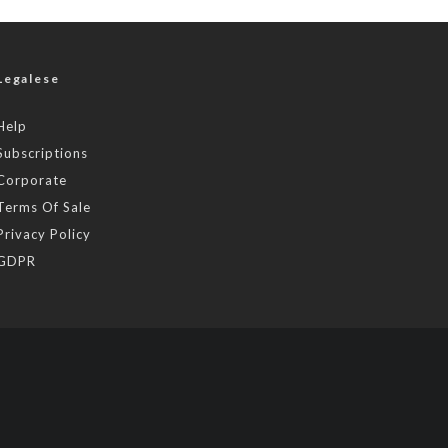
Legalese
Help
Subscriptions
Corporate
Terms Of Sale
Privacy Policy
GDPR