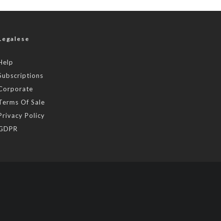
Legalese
Help
Subscriptions
Corporate
Terms Of Sale
Privacy Policy
GDPR