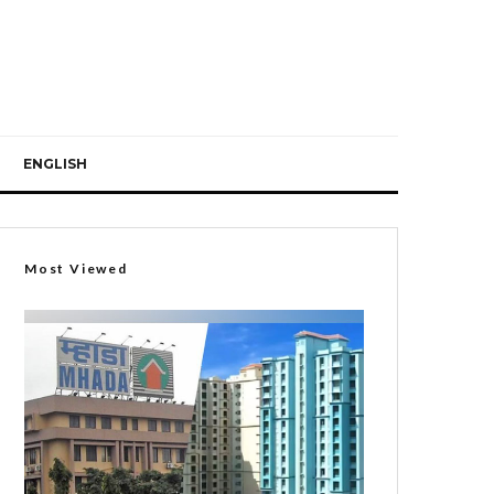
ENGLISH
Most Viewed