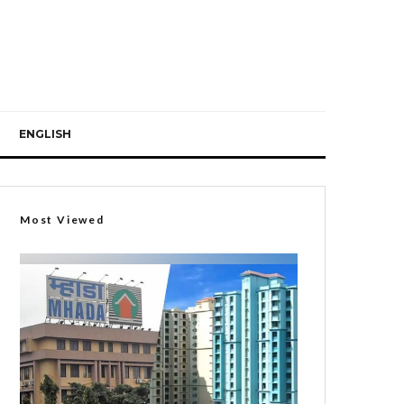
ENGLISH
Most Viewed