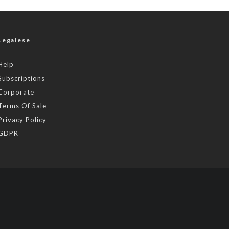
Legalese
Help
Subscriptions
Corporate
Terms Of Sale
Privacy Policy
GDPR