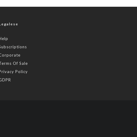
Legalese
Help
Subscriptions
Corporate
Terms Of Sale
Privacy Policy
GDPR