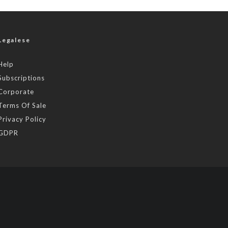
Legalese
Help
Subscriptions
Corporate
Terms Of Sale
Privacy Policy
GDPR