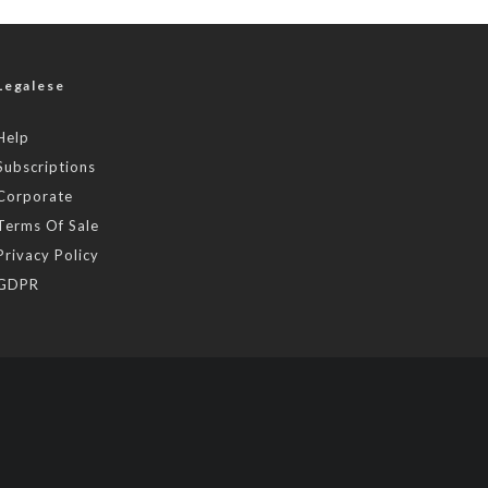
Legalese
Help
Subscriptions
Corporate
Terms Of Sale
Privacy Policy
GDPR