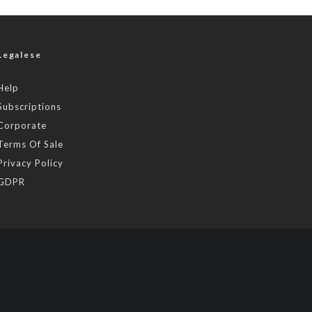
Legalese
Help
Subscriptions
Corporate
Terms Of Sale
Privacy Policy
GDPR