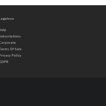
Legalese
Help
Subscriptions
Corporate
Terms Of Sale
Privacy Policy
GDPR