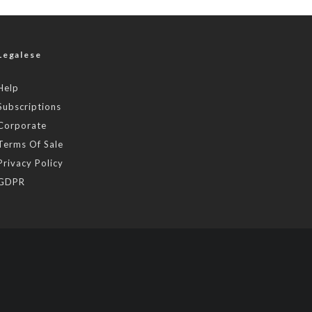
Legalese
Help
Subscriptions
Corporate
Terms Of Sale
Privacy Policy
GDPR