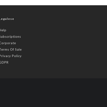
Legalese
Help
Subscriptions
Corporate
Terms Of Sale
Privacy Policy
GDPR