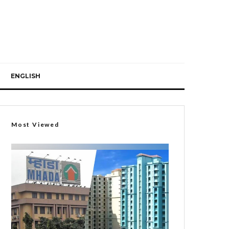
ENGLISH
Most Viewed