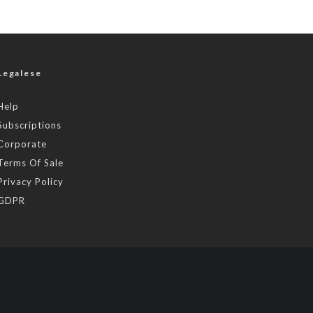
Legalese
Help
Subscriptions
Corporate
Terms Of Sale
Privacy Policy
GDPR