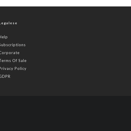
Legalese
Help
Subscriptions
Corporate
Terms Of Sale
Privacy Policy
GDPR