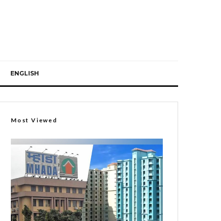
ENGLISH
Most Viewed