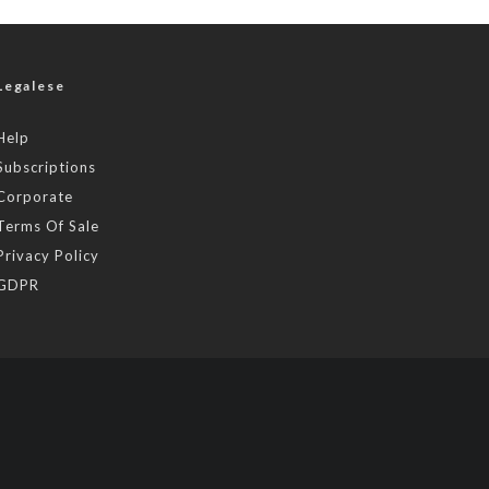
Legalese
Help
Subscriptions
Corporate
Terms Of Sale
Privacy Policy
GDPR