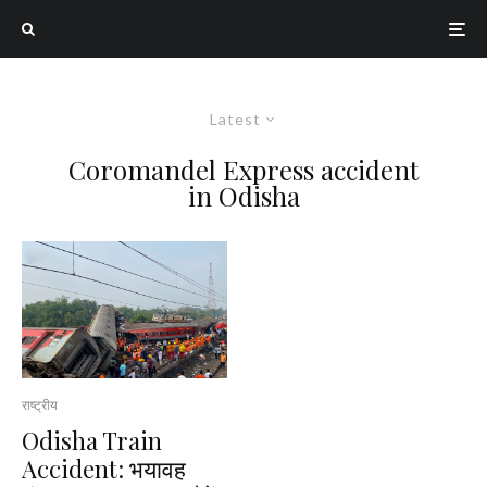
Latest
Coromandel Express accident
in Odisha
राष्ट्रीय
Odisha Train
Accident: भयावह