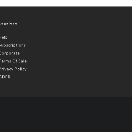
Legalese
Help
Subscriptions
Corporate
Terms Of Sale
Privacy Policy
GDPR