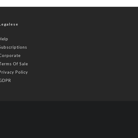
Legalese
Help
Subscriptions
Corporate
Terms Of Sale
Privacy Policy
GDPR