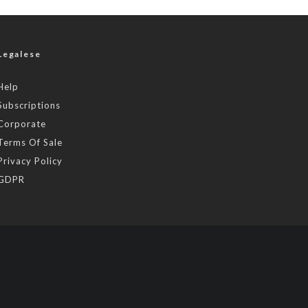
Legalese
Help
Subscriptions
Corporate
Terms Of Sale
Privacy Policy
GDPR