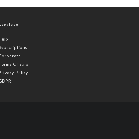
Legalese
Help
Subscriptions
Corporate
Terms Of Sale
Privacy Policy
GDPR