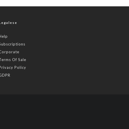
Legalese
Help
Subscriptions
Corporate
Terms Of Sale
Privacy Policy
GDPR