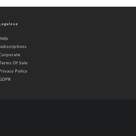
Legalese
Help
Subscriptions
Corporate
Terms Of Sale
Privacy Policy
GDPR