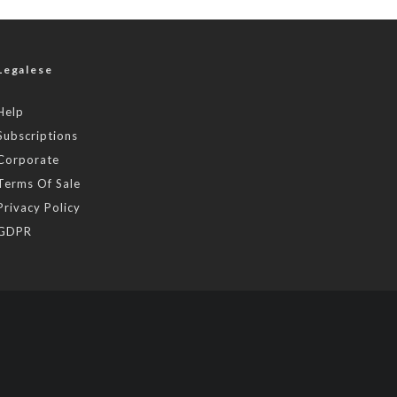
Legalese
Help
Subscriptions
Corporate
Terms Of Sale
Privacy Policy
GDPR