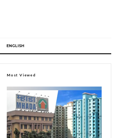
ENGLISH
Most Viewed