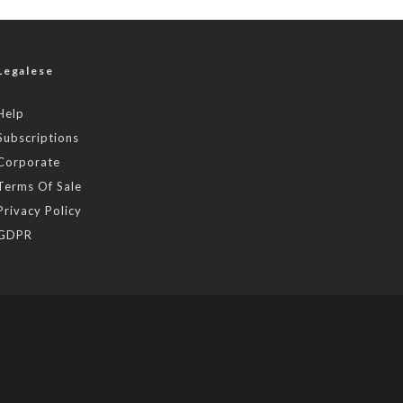
Legalese
Help
Subscriptions
Corporate
Terms Of Sale
Privacy Policy
GDPR