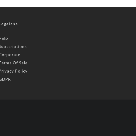
Legalese
Help
Subscriptions
Corporate
Terms Of Sale
Privacy Policy
GDPR