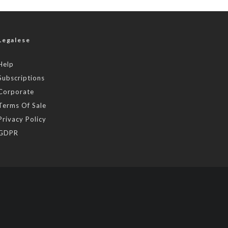
Legalese
Help
Subscriptions
Corporate
Terms Of Sale
Privacy Policy
GDPR