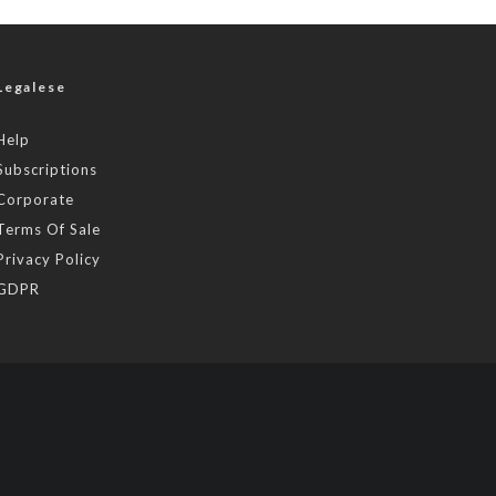
Legalese
Help
Subscriptions
Corporate
Terms Of Sale
Privacy Policy
GDPR