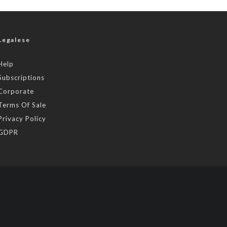
Legalese
Help
Subscriptions
Corporate
Terms Of Sale
Privacy Policy
GDPR