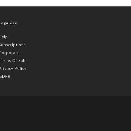
Legalese
Help
Subscriptions
Corporate
Terms Of Sale
Privacy Policy
GDPR