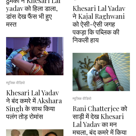
ठुमकों ने Khesari Lal
yadav को हिला डाला,
Khesari Lal Yadav
डांस देख फैंस भी हुए
ने Kajal Raghwani
मस्त
को ऐसी-ऐसी जगह
पकड़ा कि पब्लिक की
निकली हाय
म्यूजिक वीडियो
Khesari Lal Yadav
ने बंद कमरे में Akshara
म्यूजिक वीडियो
Singh के साथ किया
Rani Chatterjee को
पलंग तोड़ रोमांस
साड़ी में देख Khesari
Lal Yadav का मन
मचला, बंद कमरे में किया