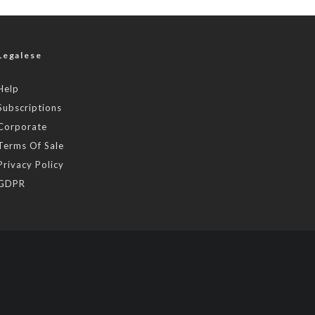
Legalese
Help
Subscriptions
Corporate
Terms Of Sale
Privacy Policy
GDPR