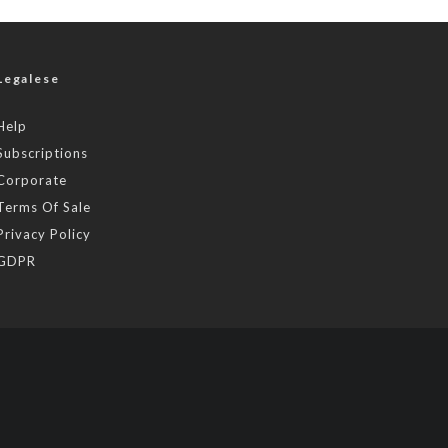
Legalese
Help
Subscriptions
Corporate
Terms Of Sale
Privacy Policy
GDPR