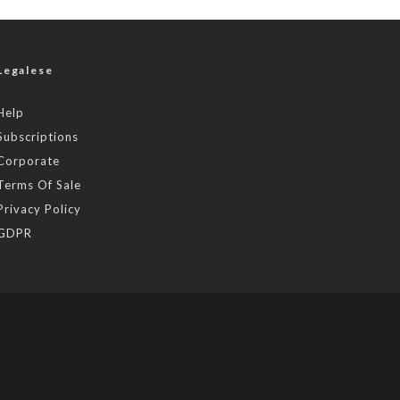
Legalese
Help
Subscriptions
Corporate
Terms Of Sale
Privacy Policy
GDPR