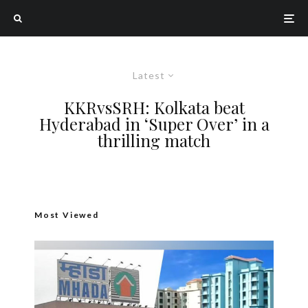
Latest
KKRvsSRH: Kolkata beat
Hyderabad in ‘Super Over’ in a
thrilling match
Most Viewed