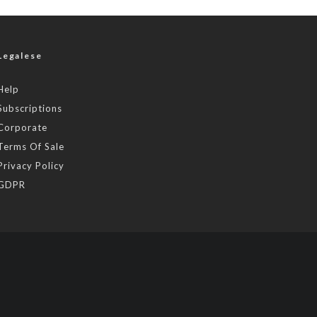
Legalese
Help
Subscriptions
Corporate
Terms Of Sale
Privacy Policy
GDPR