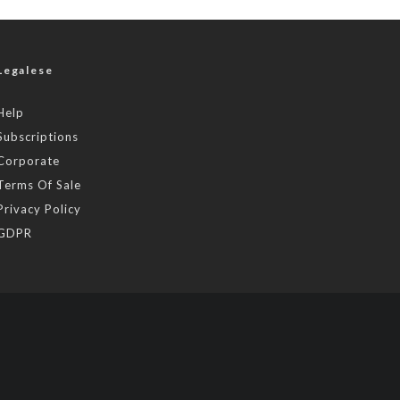
Legalese
Help
Subscriptions
Corporate
Terms Of Sale
Privacy Policy
GDPR