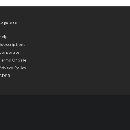
Legalese
Help
Subscriptions
Corporate
Terms Of Sale
Privacy Policy
GDPR