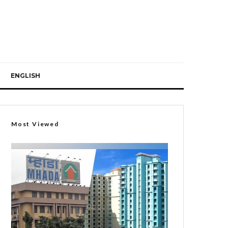
ENGLISH
Most Viewed