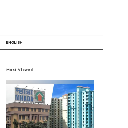
ENGLISH
Most Viewed