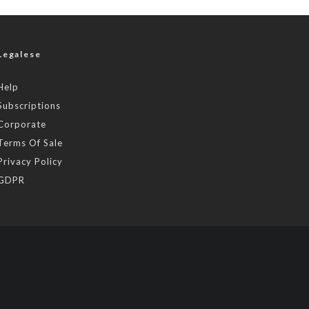
Legalese
Help
Subscriptions
Corporate
Terms Of Sale
Privacy Policy
GDPR