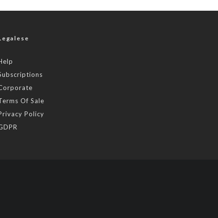
Legalese
Help
Subscriptions
Corporate
Terms Of Sale
Privacy Policy
GDPR