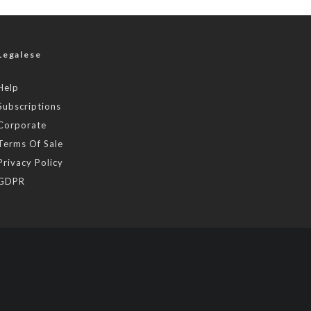
Legalese
Help
Subscriptions
Corporate
Terms Of Sale
Privacy Policy
GDPR