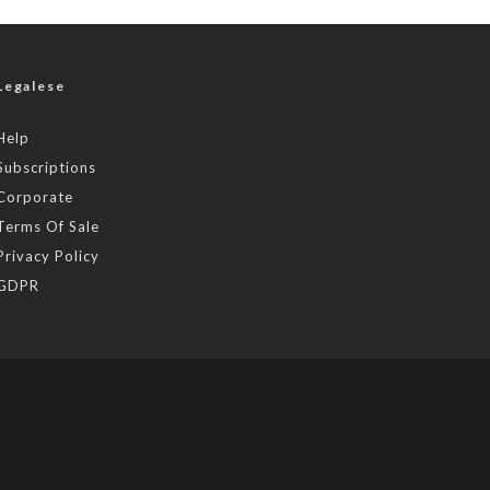
Legalese
Help
Subscriptions
Corporate
Terms Of Sale
Privacy Policy
GDPR