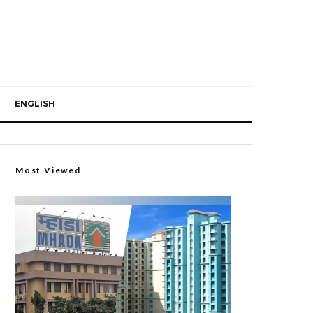
ENGLISH
Most Viewed