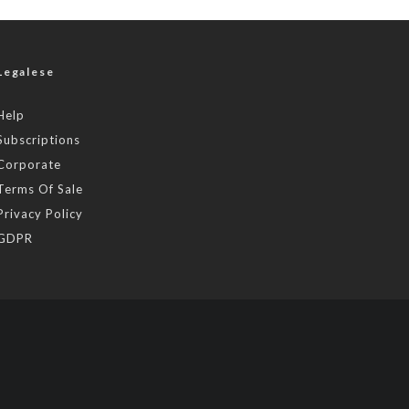
Legalese
Help
Subscriptions
Corporate
Terms Of Sale
Privacy Policy
GDPR