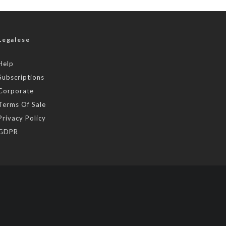
Legalese
Help
Subscriptions
Corporate
Terms Of Sale
Privacy Policy
GDPR