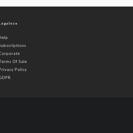
Legalese
Help
Subscriptions
Corporate
Terms Of Sale
Privacy Policy
GDPR