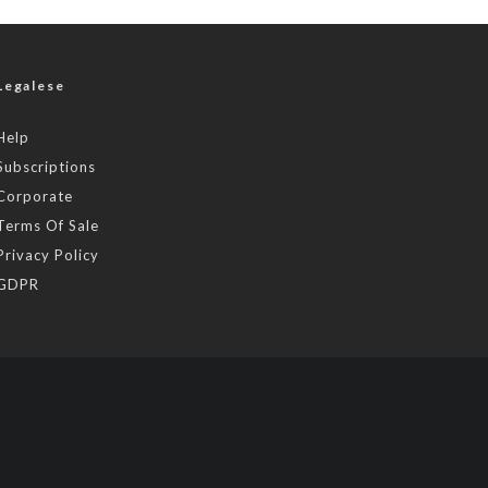
Legalese
Help
Subscriptions
Corporate
Terms Of Sale
Privacy Policy
GDPR