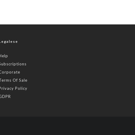
Legalese
Help
Subscriptions
Corporate
Terms Of Sale
Privacy Policy
GDPR