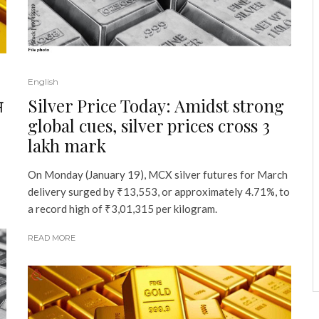
English
म
Silver Price Today: Amidst strong
global cues, silver prices cross ₹3
lakh mark
On Monday (January 19), MCX silver futures for March
delivery surged by ₹13,553, or approximately 4.71%, to
a record high of ₹3,01,315 per kilogram.
READ MORE