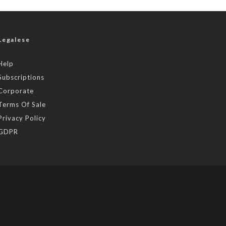
Legalese
Help
Subscriptions
Corporate
Terms Of Sale
Privacy Policy
GDPR