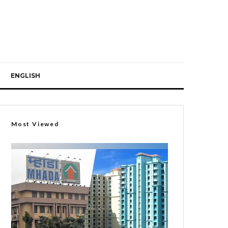
ENGLISH
Most Viewed