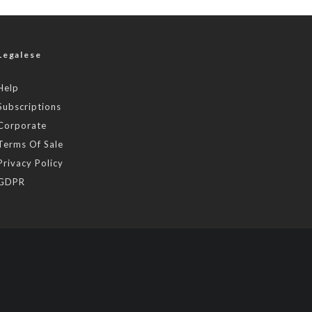
Legalese
Help
Subscriptions
Corporate
Terms Of Sale
Privacy Policy
GDPR