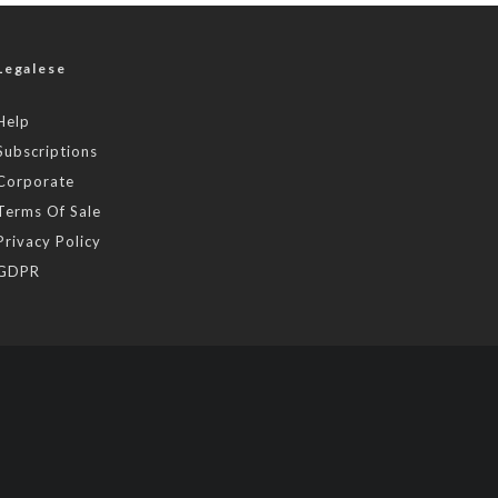
Legalese
Help
Subscriptions
Corporate
Terms Of Sale
Privacy Policy
GDPR