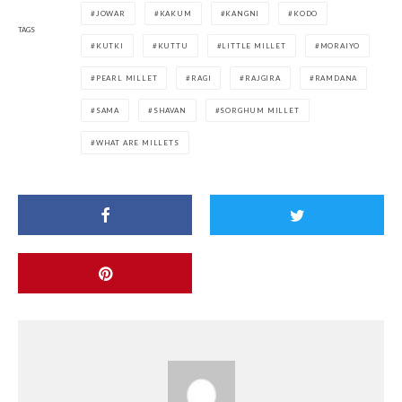
JOWAR
KAKUM
KANGNI
KODO
TAGS
KUTKI
KUTTU
LITTLE MILLET
MORAIYO
PEARL MILLET
RAGI
RAJGIRA
RAMDANA
SAMA
SHAVAN
SORGHUM MILLET
WHAT ARE MILLETS