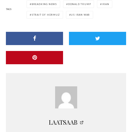
BREADKING NEWS
DONALD TRUMP
IRAN
TAGS
STRAIT OF HORMUZ
US IRAN WAR
LAATSAAB