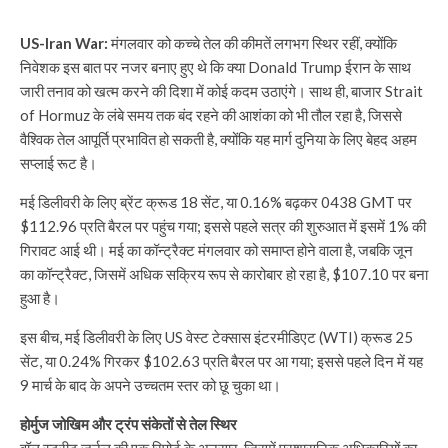
US-Iran War:
मंगलवार को कच्चे तेल की कीमतें लगभग स्थिर रहीं, क्योंकि
निवेशक इस बात पर नजर बनाए हुए थे कि क्या
Donald Trump
ईरान के साथ
जारी तनाव को खत्म करने की दिशा में कोई कदम उठाएंगे। साथ ही, बाजार
Strait
of Hormuz
के लंबे समय तक बंद रहने की आशंका को भी तौल रहा है, जिससे
वैश्विक तेल आपूर्ति प्रभावित हो सकती है, क्योंकि यह मार्ग दुनिया के लिए बेहद अहम
सप्लाई रूट है।
मई डिलीवरी के लिए ब्रेंट क्रूड 18 सेंट, या 0.16% बढ़कर 0438 GMT पर
$112.96 प्रति बैरल पर पहुंच गया; इससे पहले सत्र की शुरुआत में इसमें 1% की
गिरावट आई थी। मई का कॉन्ट्रैक्ट मंगलवार को समाप्त होने वाला है, जबकि जून
का कॉन्ट्रैक्ट, जिसमें अधिक सक्रिय रूप से कारोबार हो रहा है, $107.10 पर बना
हुआ है।
इस बीच, मई डिलीवरी के लिए US वेस्ट टेक्सास इंटरमीडिएट (WTI) क्रूड 25
सेंट, या 0.24% गिरकर $102.63 प्रति बैरल पर आ गया; इससे पहले दिन में यह
9 मार्च के बाद के अपने उच्चतम स्तर को छू चुका था।
होर्मुज जोखिम और ट्रंप संकेतों से तेल स्थिर
वॉल स्ट्रीट जर्नल की एक रिपोर्ट के अनुसार, जिसमें प्रशासनिक अधिकारियों का