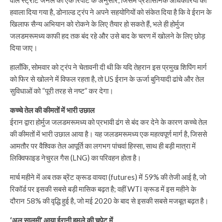
हवाला दिया गया है, डोनाल्ड ट्रंप ने अपने सहयोगियों को संकेत दिया है कि वे ईरान के
खिलाफ सैन्य अभियान को रोकने के लिए तैयार हो सकते हैं, भले ही होर्मुज
जलडमरूमध्य काफी हद तक बंद रहे और उसे बाद के चरण में खोलने के लिए छोड़
दिया जाए।
हालाँकि, सोमवार को ट्रंप ने चेतावनी दी थी कि यदि तेहरान इस प्रमुख शिपिंग मार्ग
को फिर से खोलने में विफल रहता है, तो US ईरान के ऊर्जा बुनियादी ढांचे और तेल
सुविधाओं को “पूरी तरह से नष्ट” कर देगा।
कच्चे तेल की कीमतों में भारी उछाल
ईरान द्वारा होर्मुज जलडमरूमध्य को प्रभावी ढंग से बंद कर देने के कारण कच्चे तेल
की कीमतों में भारी उछाल आया है। यह जलडमरूमध्य एक महत्वपूर्ण मार्ग है, जिससे
आमतौर पर वैश्विक तेल आपूर्ति का लगभग पांचवां हिस्सा, साथ ही बड़ी मात्रा में
लिक्विफाइड नेचुरल गैस (LNG) का परिवहन होता है।
मार्च महीने में अब तक ब्रेंट क्रूड वायदा (futures) में 59% की तेजी आई है, जो
रिकॉर्ड पर इसकी सबसे बड़ी मासिक बढ़त है; वहीं WTI क्रूड में इस महीने के
दौरान 58% की वृद्धि हुई है, जो मई 2020 के बाद से इसकी सबसे मजबूत बढ़त है।
‘अल सालमी’ आया ईरानी हमले की चपेट में