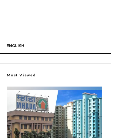
ENGLISH
Most Viewed